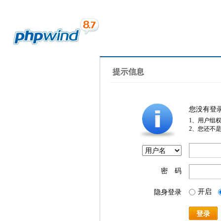
提示信息
您没有登
1、用户组
2、您还不
密 码
开启
隐身登录
登录