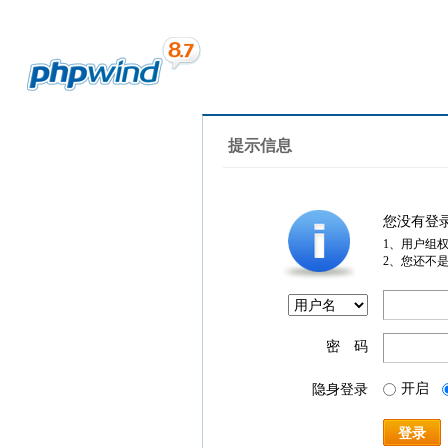
提示信息
您没有登
1、用户组
2、您还不
密 码
开启
隐身登录
登录