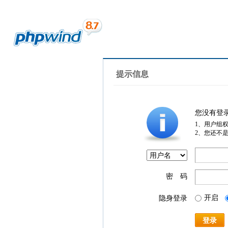
提示信息
您没有登
1、用户组
2、您还不
密 码
开启
隐身登录
登录