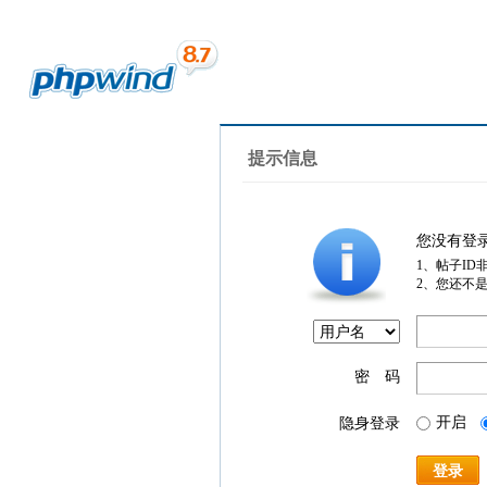
提示信息
您没有登
1、帖子ID
2、您还不
密 码
开启
隐身登录
登录