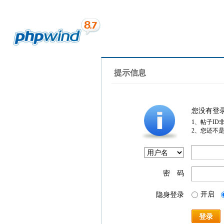
提示信息
您没有登
1、帖子ID
2、您还不
密 码
开启
隐身登录
登录