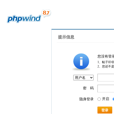
提示信息
您没有登
1、帖子ID
2、您还不
密 码
开启
隐身登录
登录